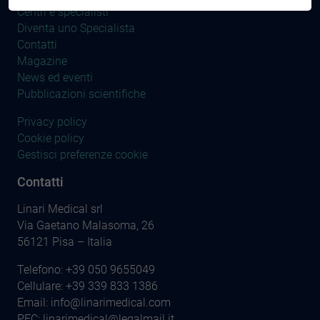
Centri e specialisti
Diventa uno Specialista
Contatti
Magazine
News ed eventi
Pubblicazioni scientifiche
Privacy policy
Cookie policy
Gestisci preferenze cookie
Contatti
Linari Medical srl
Via Gaetano Malasoma, 26
56121 Pisa – Italia
Telefono:
+39 050 9655049
Cellulare:
+39 339 833 1386
Email:
info@linarimedical.com
PEC: linarimedical@legalmail.it