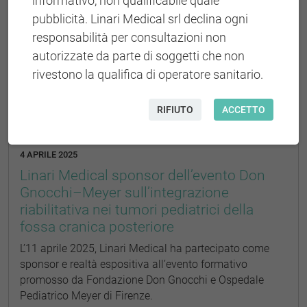
informativo, non qualificabile quale
pubblicità. Linari Medical srl declina ogni
responsabilità per consultazioni non
autorizzate da parte di soggetti che non
rivestono la qualifica di operatore sanitario.
RIFIUTO
ACCETTO
4 APRILE 2025
Linari Medical sponsor dell’evento Don
Gnocchi–Meyer sull’integrazione
riabilitativa nei tumori pediatrici della
fossa cranica posteriore
L’11 aprile 2025, Linari Medical ha partecipato come
sponsor e realtà espositiva all’evento formativo
promosso da Fondazione Don Gnocchi e Ospedale
Pediatrico Meyer di Firenze.