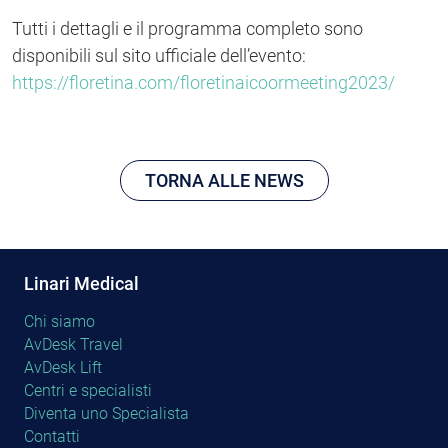
Tutti i dettagli e il programma completo sono
disponibili sul sito ufficiale dell’evento:
https://floretina.com/floretinaicoormeeting2023/
TORNA ALLE NEWS
Linari Medical
Chi siamo
AvDesk Travel
AvDesk Lift
Centri e specialisti
Diventa uno Specialista
Contatti